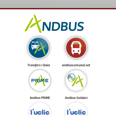
Transfers i línies
andbuscomunal.net
Andbus PRIME
Andbus Solidari