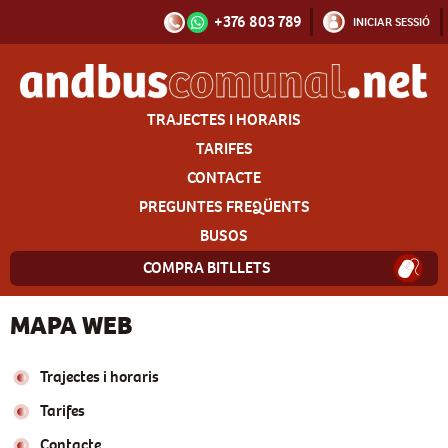
+376 803 789
INICIAR SESSIÓ
TRAJECTES I HORARIS
TARIFES
CONTACTE
PREGUNTES FREQÜENTS
BUSOS
COMPRA BITLLETS
MAPA WEB
Trajectes i horaris
Tarifes
Contacte