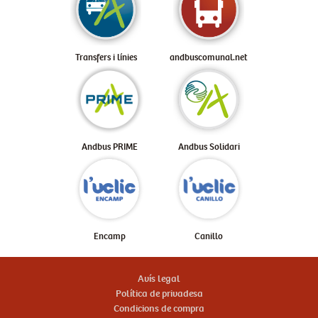
Transfers i línies
andbuscomunal.net
Andbus PRIME
Andbus Solidari
Encamp
Canillo
Avís legal
Política de privadesa
Condicions de compra