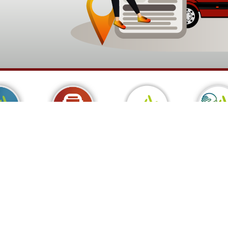
Andbus PRIME
 i línies
andbuscomunal.net
Andbus Sol
Política de privadesa
Condicions de compra
Mapa web
Preguntes
. de la Borda Nova, 15 AD500 Andorra la Vella Tel.:
+376 803 78
Desenvolupament web: