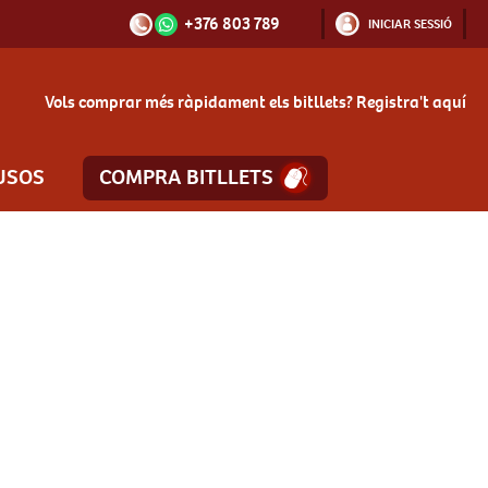
+376 803 789
INICIAR SESSIÓ
Vols comprar més ràpidament els bitllets?
Registra't aquí
USOS
COMPRA BITLLETS