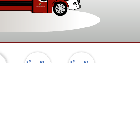
Encamp
Canillo
idari
 freqüents
9
info@andbus.net