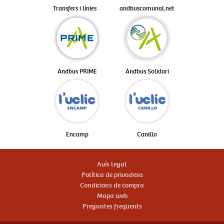
Transfers i línies
andbuscomunal.net
Andbus PRIME
Andbus Solidari
Encamp
Canillo
Avís legal
Política de privadesa
Condicions de compra
Mapa web
Preguntes freqüents