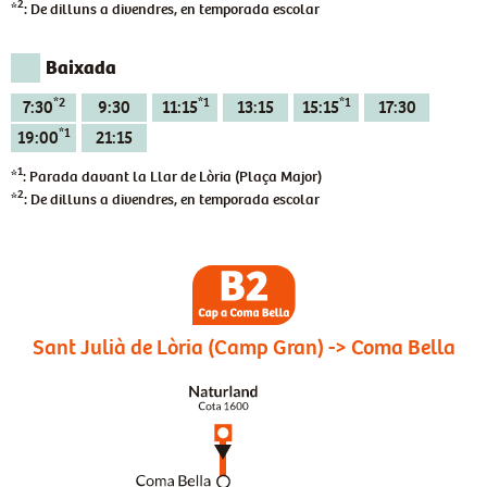
2
*
: De dilluns a divendres, en temporada escolar
Baixada
*2
*1
*1
7:30
9:30
11:15
13:15
15:15
17:30
*1
19:00
21:15
1
*
: Parada davant la Llar de Lòria (Plaça Major)
2
*
: De dilluns a divendres, en temporada escolar
Sant Julià de Lòria (Camp Gran) -> Coma Bella