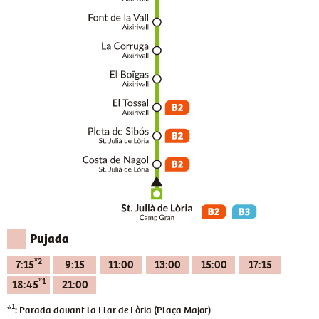
Pujada
*2
7:15
9:15
11:00
13:00
15:00
17:15
*1
18:45
21:00
1
*
: Parada davant la Llar de Lòria (Plaça Major)